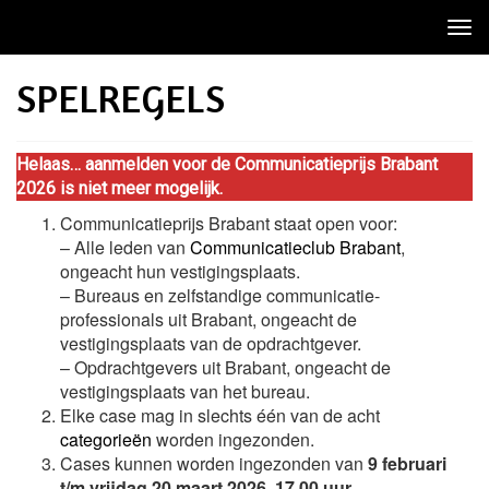
Tog
nav
SPELREGELS
Helaas… aanmelden voor de Communicatieprijs Brabant
2026 is niet meer mogelijk.
Communicatieprijs Brabant staat open voor:
– Alle leden van
Communicatieclub Brabant
,
ongeacht hun vestigingsplaats.
– Bureaus en zelfstandige communicatie-
professionals uit Brabant, ongeacht de
vestigingsplaats van de opdrachtgever.
– Opdrachtgevers uit Brabant, ongeacht de
vestigingsplaats van het bureau.
Elke case mag in slechts één van de acht
categorieën
worden ingezonden.
Cases kunnen worden ingezonden van
9 februari
t/m vrijdag 20 maart 2026, 17.00 uur.