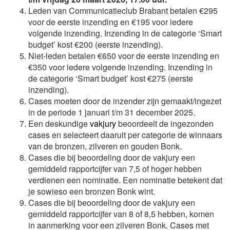
Leden van Communicatieclub Brabant betalen €295
voor de eerste inzending en €195 voor iedere
volgende inzending. Inzending in de categorie ‘Smart
budget’ kost €200 (eerste inzending).
Niet-leden betalen €650 voor de eerste inzending en
€350 voor iedere volgende inzending. Inzending in
de categorie ‘Smart budget’ kost €275 (eerste
inzending).
Cases moeten door de inzender zijn gemaakt/ingezet
in de periode 1 januari t/m 31 december 2025.
Een deskundige
vakjury
beoordeelt de ingezonden
cases en selecteert daaruit per categorie de winnaars
van de bronzen, zilveren en gouden Bonk.
Cases die bij beoordeling door de vakjury een
gemiddeld rapportcijfer van 7,5 of hoger hebben
verdienen een nominatie. Een nominatie betekent dat
je sowieso een bronzen Bonk wint.
Cases die bij beoordeling door de vakjury een
gemiddeld rapportcijfer van 8 of 8,5 hebben, komen
in aanmerking voor een zilveren Bonk. Cases met