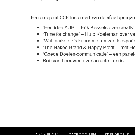
Een greep uit CCB Inspireert van de afgelopen jar
‘Een idee AUB’ – Erik Kessels over creativit
‘Time for change’ – Huib Koeleman over 
‘Wat marketeers kunnen leren van topsport
‘The Naked Brand & Happy Profit’ – met 
‘Goede Doelen-communicatie’ – een paneldi
Bob van Leeuwen over actuele trends
AANMELDEN
CATEGORIEËN
SPELREGELS