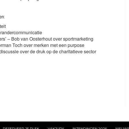
en:
eit
verandercommunicatie
ers’ – Bob van Oosterhout over sportmarketing
Herman Toch over merken met een purpose
scussie over de druk op de charitatieve sector
RESERVEER JE PLEK
VAKJURY
INZENDINGEN 2026
NIEUW